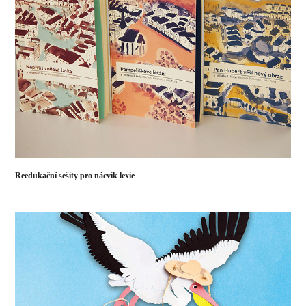
Reedukační sešity pro nácvik lexie