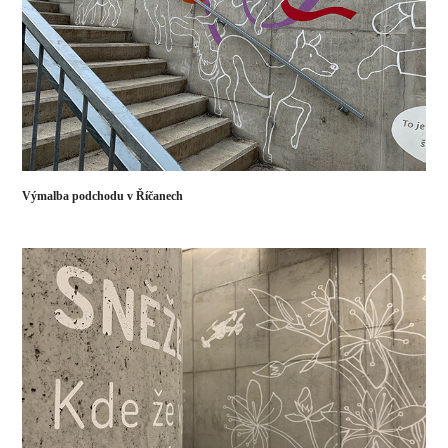
Výmalba podchodu v Říčanech