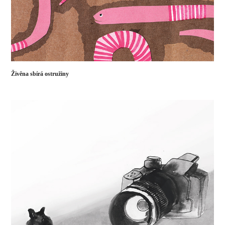
Živěna sbírá ostružiny