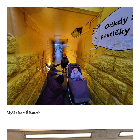
Myší díra v Říčanech