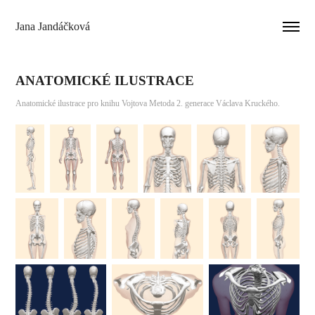
Jana Jandáčková
ANATOMICKÉ ILUSTRACE
Anatomické ilustrace pro knihu Vojtova Metoda 2. generace Václava Kruckého.