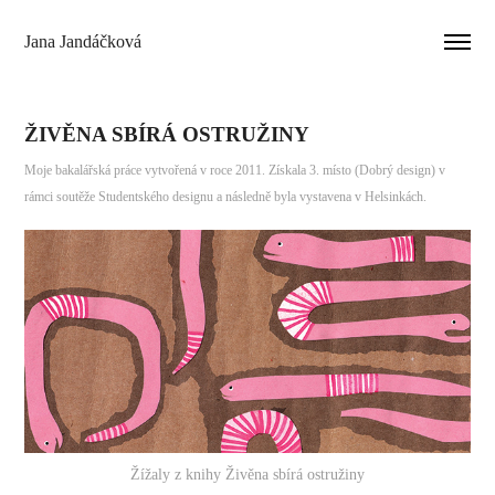
Jana Jandáčková
ŽIVĚNA SBÍRÁ OSTRUŽINY
Moje bakalářská práce vytvořená v roce 2011. Získala 3. místo (Dobrý design) v
rámci soutěže Studentského designu a následně byla vystavena v Helsinkách.
Žížaly z knihy Živěna sbírá ostružiny