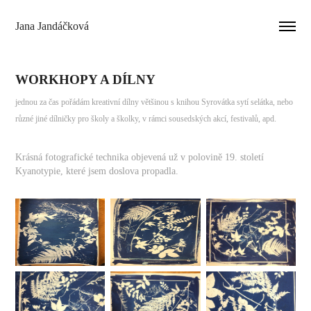
Jana Jandáčková
WORKHOPY A DÍLNY
jednou za čas pořádám kreativní dílny většinou s knihou Syrovátka sytí selátka, nebo
různé jiné dílničky pro školy a školky, v rámci sousedských akcí, festivalů, apd.
Krásná fotografické technika objevená už v polovině 19. století
Kyanotypie, které jsem doslova propadla.